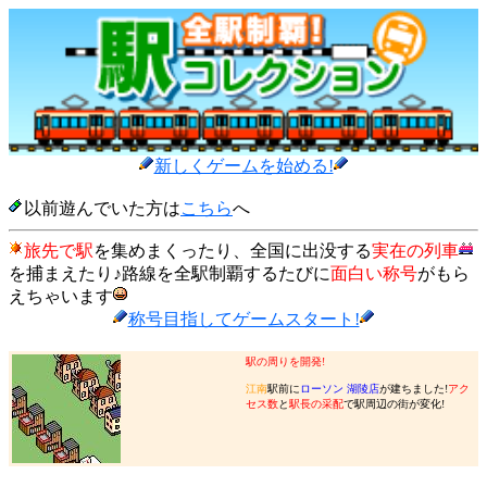
新しくゲームを始める!
以前遊んでいた方は
こちら
へ
旅先で駅
を集めまくったり、全国に出没する
実在の列車
を捕まえたり♪路線を全駅制覇するたびに
面白い称号
がもら
えちゃいます
称号目指してゲームスタート!
駅の周りを開発!
江南
駅前に
ローソン 湖陵店
が建ちました!
アク
セス数
と
駅長の采配
で駅周辺の街が変化!