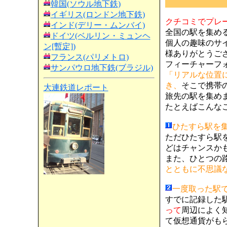
韓国(ソウル地下鉄)
イギリス(ロンドン地下鉄)
クチコミでプレ
インド(デリー・ムンバイ)
全国の駅を集め
ドイツ(ベルリン・ミュンヘ
個人の趣味のサ
ン[暫定])
様ありがとうござい
フランス(パリメトロ)
フィーチャーフォン
サンパウロ地下鉄(ブラジル)
「リアルな位置
き、
そこで携帯
大連鉄道レポート
旅先の駅を集め
たとえばこんな
ひたすら駅を
ただひたすら駅
どはチャンスか
また、ひとつの
とともに不思議
一度取った駅
すでに記録した
って
周辺によく
て仮想通貨がも