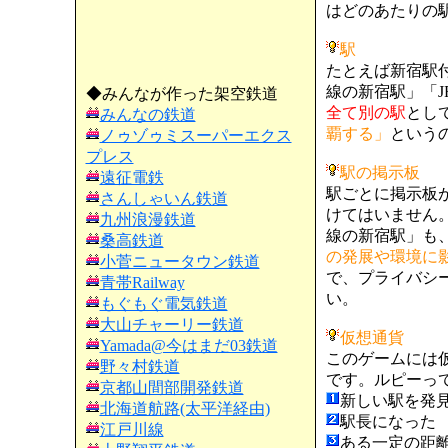
はどのあたりの
駅
たとえば新宿駅
線の新宿駅」「
◆みんなが作った架空鉄道
全て別の駅
とし
みんなの鉄道
覇する」
という
ノゥゾゥミスーパーエクス
プレス
駅の掲示板
遠征電鉄
駅ごとに掲示板
さんしゃいん鉄道
けてはいません
九州浪漫鉄道
線の新宿駅」も
桑高鉄道
の発展や環境に
小菅ニュータウン鉄道
で、プライバシ
青帯Railway
い。
もぐもぐ電気鉄道
大山チャーリー鉄道
仮想通貨
Yamada@今はまだ03鉄道
このゲームには
野々村鉄道
です。ルピーっ
京都山間部開発鉄道
新しい駅を発
北海道航路(太平洋経由)
駅長になった
江戸川線
ある一定の距