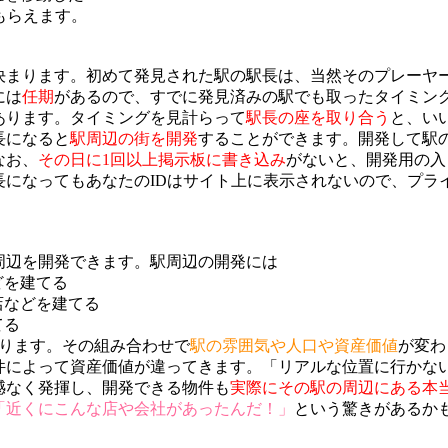
もらえます。
決まります。初めて発見された駅の駅長は、当然そのプレーヤ
には
任期
があるので、すでに発見済みの駅でも取ったタイミン
あります。タイミングを見計らって
駅長の座を取り合う
と、い
長になると
駅周辺の街を開発
することができます。開発して駅
なお、
その日に1回以上掲示板に書き込み
がないと、開発用の入
長になってもあなたのIDはサイト上に表示されないので、プラ
周辺を開発できます。駅周辺の開発には
どを建てる
店などを建てる
てる
あります。その組み合わせで
駅の雰囲気や人口や資産価値
が変わ
件によって資産価値が違ってきます。「リアルな位置に行かな
憾なく発揮し、開発できる物件も
実際にその駅の周辺にある本
「近くにこんな店や会社があったんだ！」
という驚きがあるか