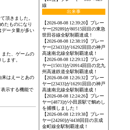
線
、
出来事
せて頂きました。
【2026-08-08 12:39:20】プレー
が決めたものになり
ヤー[29289]が80515回目の東急
はデータ量が多い
世田谷線全駅制覇達成！
【2026-08-08 12:38:19】プレー
ヤー[23433]が16292回目の神戸
高速南北線全駅制覇達成！
。また、ゲームの
【2026-08-08 12:29:12】プレー
りします。
ヤー[15013]が20914回目の北九
州高速鉄道全駅制覇達成！
由来はえーとあの
【2026-08-08 12:26:32】プレー
ヤー[23433]が16291回目の神戸
て表示する機能で
高速南北線全駅制覇達成！
【2026-08-08 12:24:26】プレー
ヤー[4873]が小田原駅で鯛めし
を捕獲しました！
【2026-08-08 12:19:38】プレー
ヤー[24260]が4438回目の京成
金町線全駅制覇達成！