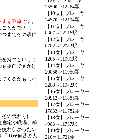
【9位】プレーヤー
25590⇒12264駅
【10位】プレーヤー
24570⇒12194駅
在する列車
です。
【11位】プレーヤー
ることができま
8307⇒12116駅
いつまでその駅に
【12位】プレーヤー
8782⇒12042駅
【13位】プレーヤー
1205⇒11991駅
任を持つというこ
【14位】プレーヤー
つも駅前で見かけ
29858⇒11950駅
【15位】プレーヤー
ってくるかもしれ
3288⇒11942駅
【16位】プレーヤー
20912⇒11885駅
【17位】プレーヤー
17833⇒11752駅
。その代わりに、
【18位】プレーヤー
は自宅や職場、学
4983⇒11737駅
を使わなかったの
【19位】プレーヤー
「IDが何番の人
210⇒11721駅