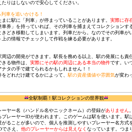
えたりはしないので安心してください。
る列車を追いかける！
たまに駅に「列車」が停まっていることがあります。
実際に存
乗車券」を持っていれば、その列車を捕まえてコレクションす
ときどき移動してしまいます。列車だから。なのでその列車が
ト上の情報でチェックして作戦を練る必要があります。
駅周辺の開発ができます。駅長を務める以上、駅の発展にも責
できる物件は、
実際にその駅の周辺にある本当の物件
です。い
アナタの手で建てられるかもしれません！！
件をどれだけ建てるかによって、
駅の資産価値や雰囲気
が変わ
全駅制覇！駅コレクションの世界観
レーヤー名（ハンドル名やニックネーム）の登録が
ありません
るプレーヤーIDが使われます。このゲームは駅を使います。駅
繋がることが多いので、個人を推測しやすいプレーヤー名方式
Dでさえ、
他のプレーヤーからは見えなく
なっています。つまり