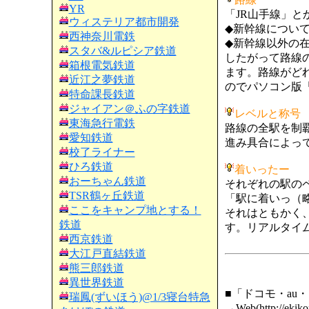
YR
「JR山手線」と
ウィステリア都市開発
◆新幹線については「
西神奈川電鉄
◆新幹線以外の在
スタバ&ルピシア鉄道
したがって路線の定
箱根電気鉄道
ます。路線がど
近江之夢鉄道
のでパソコン版
特命課長鉄道
ジャイアン＠ふの字鉄道
レベルと称号
東海急行電鉄
路線の全駅を制
愛知鉄道
進み具合によっ
校了ライナー
ひろ鉄道
着いったー
おーちゃん鉄道
それぞれの駅の
TSR鶴ヶ丘鉄道
「駅に着いっ（
ここをキャンプ地とする！
それはともかく、
鉄道
す。リアルタイ
西京鉄道
大江戸直結鉄道
熊三郎鉄道
異世界鉄道
■「ドコモ・au
瑞鳳(ずいほう)@1/3寝台特急
→Web(http://e