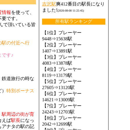
吉沢駅
爽412番目の駅長になり
ました!
(2026-08-08 11:25:45)
置情報
を使って、
不要です。
所有駅ランキング
んで頂いている皆
【1位】プレーヤー
9448⇒15638駅
の駅の付近へ行
【2位】プレーヤー
1407⇒13891駅
です♪
【3位】プレーヤー
4083⇒13878駅
【4位】プレーヤー
8119⇒13179駅
。鉄道旅行の時な
【5位】プレーヤー
27605⇒13120駅
ど）
特別ボーナス
【6位】プレーヤー
14621⇒13009駅
【7位】プレーヤー
24243⇒12703駅
、
駅周辺の街が育
【8位】プレーヤー
合えば
駅長
になっ
2042⇒12699駅
もアナタの駅の記