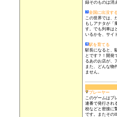
録そのものは消
全国に出没す
この世界では、
もしアナタが「
す。でも列車は
いるかを、サイ
駅を育てる
駅長になると、
とです？！開発
るあのお店が、
また、どんな物
ません。
プレーヤー
このゲームはプ
連番で発行され
校などと密接に
です。またそのI