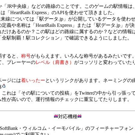
か「JR中央線」などの路線のことです。このゲームの駅情報は
HeartRails Express」のAPIを使わせて頂きました。
来線については「駅データ.jp」が公開しているデータを使わ
義や名称は「HeartRails Express」または「駅データ.jp」
れだけあるのか？この駅はどの路線に属するのか？などの情報
「全駅制覇！駅コレクション」で確認できるようにしました。
覇すると、
称号
がもらえます。いろんな称号があるみたいです
て、プレーヤーの
レベル（肩書き）
がコッソリと変わっていた
ページには
着いったー
というリンクがあります。ネーミングの
略
これは「その駅についての投稿」をTwitterの中から引っ張っ
ム性が高いので、運行情報のチェックに重宝してたりします。
対応機種
・SoftBank・ウィルコム・イーモバイル」のフィーチャーフォン
kikore.com/)でご利用下さい