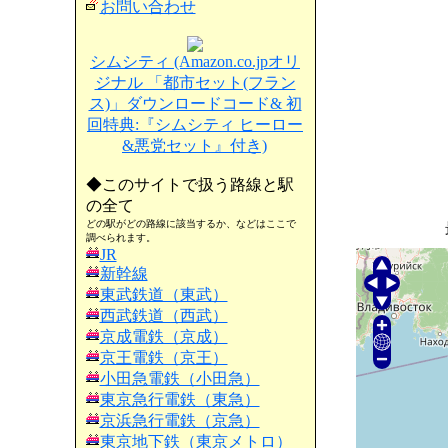
お問い合わせ
シムシティ (Amazon.co.jpオリ
ジナル 「都市セット(フラン
ス)」ダウンロードコード& 初
回特典:『シムシティ ヒーロー
&悪党セット』付き)
◆このサイトで扱う路線と駅
の全て
どの駅がどの路線に該当するか、などはここで
調べられます。
JR
新幹線
東武鉄道（東武）
西武鉄道（西武）
京成電鉄（京成）
京王電鉄（京王）
小田急電鉄（小田急）
東京急行電鉄（東急）
京浜急行電鉄（京急）
東京地下鉄（東京メトロ）