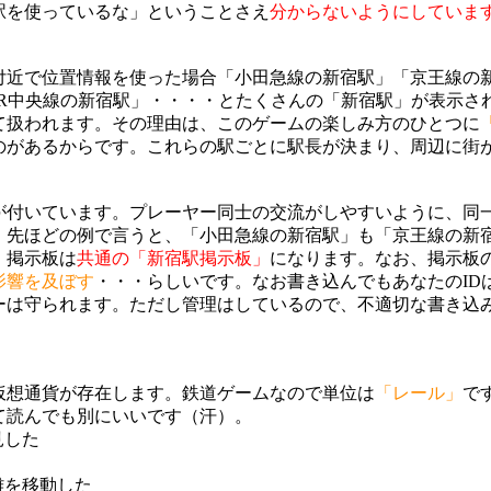
駅を使っているな」ということさえ
分からないようにしていま
付近で位置情報を使った場合「小田急線の新宿駅」「京王線の新
JR中央線の新宿駅」・・・・とたくさんの「新宿駅」が表示さ
て扱われます。その理由は、このゲームの楽しみ方のひとつに
のがあるからです。これらの駅ごとに駅長が決まり、周辺に街
が付いています。プレーヤー同士の交流がしやすいように、同
。先ほどの例で言うと、「小田急線の新宿駅」も「京王線の新宿
、掲示板は
共通の「新宿駅掲示板」
になります。なお、掲示板
影響を及ぼす
・・・らしいです。なお書き込んでもあなたのID
ーは守られます。ただし管理はしているので、不適切な書き込
仮想通貨が存在します。鉄道ゲームなので単位は
「レール」
で
て読んでも別にいいです（汗）。
見した
離を移動した