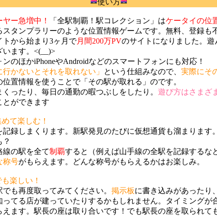
使い方
ーヤー急増中！
「全駅制覇！駅コレクション」は
ケータイの位
るスタンプラリーのような位置情報ゲームです。無料、登録も
イトから始まり3ヶ月で
月間200万PV
のサイトになりました。遊
ます。<(__)>
のほかiPhoneやAndroidなどのスマートフォンにも対応！
に行かないとそれを取れない」
という仕組みなので、
実際にそ
の位置情報を使うことで「その駅が取れる」のです。
まくったり、毎日の通勤の暇つぶしをしたり。
遊び方はさまざま
ことができます
集めて楽しむ！
を記録しまくります。新駅発見のたびに仮想通貨も溜まります
も？
路線の駅を全て
制覇
すると（例えば山手線の全駅を記録するな
な称号
がもらえます。どんな称号がもらえるかはお楽しみ。
でも楽しい！
駅でも再度取ってみてください。
掲示板
に書き込みがあったり
知ってる店が建っていたりするかもしれません。タイミングが
らえます。駅長の座は取り合いです！でも駅長の座を取られて