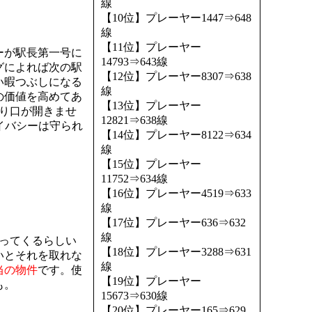
線
【10位】プレーヤー1447⇒648
線
【11位】プレーヤー
ーが駅長第一号に
14793⇒643線
グによれば次の駅
【12位】プレーヤー8307⇒638
い暇つぶしになる
線
の価値を高めてあ
【13位】プレーヤー
り口が開きませ
12821⇒638線
イバシーは守られ
【14位】プレーヤー8122⇒634
線
【15位】プレーヤー
11752⇒634線
【16位】プレーヤー4519⇒633
線
【17位】プレーヤー636⇒632
線
ってくるらしい
【18位】プレーヤー3288⇒631
いとそれを取れな
線
当の物件
です。使
【19位】プレーヤー
も。
15673⇒630線
【20位】プレーヤー165⇒629