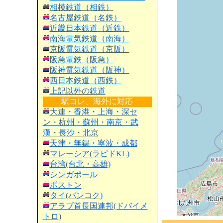
相模鉄道（相鉄）
名古屋鉄道（名鉄）
近畿日本鉄道（近鉄）
南海電気鉄道（南海）
京阪電気鉄道（京阪）
阪急電鉄（阪急）
阪神電気鉄道（阪神）
西日本鉄道（西鉄）
上記以外の鉄道
駅コレ、海外に対応
大連・香港・上海・深セ
ン・杭州・蘇州・南京・武
漢・長沙・北京
天津・無錫・寧波・成都
マレーシア(ラピドKL)
台湾(台北・高雄)
シンガポール
ボストン
タイ(バンコク)
アラブ首長国連邦(ドバイメ
トロ)