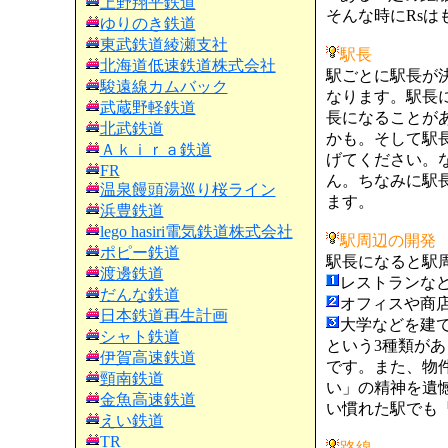
上野翔平鉄道
そんな時にRsは
ゆりのき鉄道
東武鉄道綾瀬支社
駅長
北海道低速鉄道株式会社
駅ごとに駅長が
駿遠線カムバック
なります。駅長
武蔵野軽鉄道
長になることが
北武鉄道
かも。そして駅
Ａｋｉｒａ鉄道
げてください。
FR
ん。ちなみに駅
温泉饅頭湯巡り桜ライン
ます。
浜豊鉄道
lego hasiri電気鉄道株式会社
駅周辺の開発
ポピー鉄道
駅長になると駅
渡邊鉄道
レストランな
だんな鉄道
オフィスや商
日本鉄道再生計画
大学などを建
シャト鉄道
という3種類が
伊賀高速鉄道
です。また、物
頸南鉄道
い」の精神を遺
金魚高速鉄道
い慣れた駅でも
えい鉄道
TR
路線