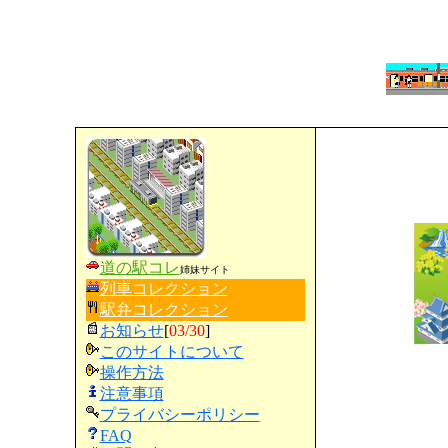
道の駅コレ
姉妹サイト
列車コレクション
駅弁コレクション
お知らせ
[
03/30
]
このサイトについて
操作方法
注意事項
プライバシーポリシー
FAQ