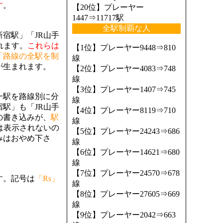
す
。
【20位】プレーヤー
1447⇒11717駅
全駅制覇な人
宿駅」「JR山手
れます。
これらは
【1位】プレーヤー9448⇒810
「路線の全駅を制
線
が生まれます。
【2位】プレーヤー4083⇒748
線
【3位】プレーヤー1407⇒745
一駅を路線別に分
線
駅」も「JR山手
【4位】プレーヤー8119⇒710
の書き込みが、
駅
線
は表示されないの
【5位】プレーヤー24243⇒686
みはおやめ下さ
線
【6位】プレーヤー14621⇒680
線
【7位】プレーヤー24570⇒678
す。記号は
「Rs」
線
【8位】プレーヤー27605⇒669
線
【9位】プレーヤー2042⇒663