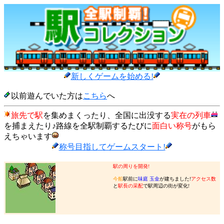
新しくゲームを始める!
以前遊んでいた方は
こちら
へ
旅先で駅
を集めまくったり、全国に出没する
実在の列車
を捕まえたり♪路線を全駅制覇するたびに
面白い称号
がもら
えちゃいます
称号目指してゲームスタート!
駅の周りを開発!
今船
駅前に
味庭 玉金
が建ちました!
アクセス数
と
駅長の采配
で駅周辺の街が変化!