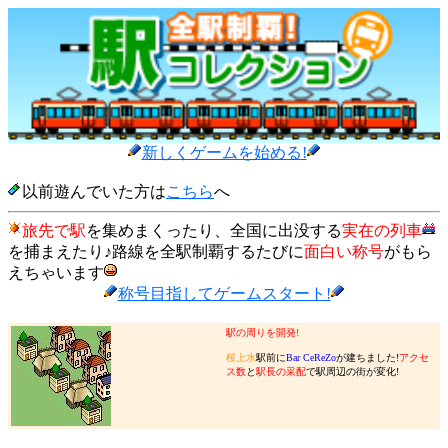
新しくゲームを始める!
以前遊んでいた方は
こちら
へ
旅先で駅
を集めまくったり、全国に出没する
実在の列車
を捕まえたり♪路線を全駅制覇するたびに
面白い称号
がもら
えちゃいます
称号目指してゲームスタート!
駅の周りを開発!
桜上水
駅前に
Bar CeReZo
が建ちました!
アクセ
ス数
と
駅長の采配
で駅周辺の街が変化!