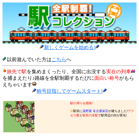
新しくゲームを始める!
以前遊んでいた方は
こちら
へ
旅先で駅
を集めまくったり、全国に出没する
実在の列車
を捕まえたり♪路線を全駅制覇するたびに
面白い称号
がもら
えちゃいます
称号目指してゲームスタート!
駅の周りを開発!
栄
駅前に
温野菜 名古屋栄店
が建ちました!
アク
セス数
と
駅長の采配
で駅周辺の街が変化!