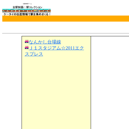
なんかし台場線
Ｊ１スタジアム☆2011エク
スプレス