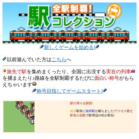
新しくゲームを始める!
以前遊んでいた方は
こちら
へ
旅先で駅
を集めまくったり、全国に出没する
実在の列車
を捕まえたり♪路線を全駅制覇するたびに
面白い称号
がもら
えちゃいます
称号目指してゲームスタート!
駅の周りを開発!
福井
駅前に
福井駅
が建ちました!
アクセス数
と
駅長の采配
で駅周辺の街が変化!