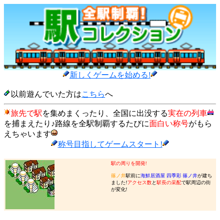
新しくゲームを始める!
以前遊んでいた方は
こちら
へ
旅先で駅
を集めまくったり、全国に出没する
実在の列車
を捕まえたり♪路線を全駅制覇するたびに
面白い称号
がもら
えちゃいます
称号目指してゲームスタート!
駅の周りを開発!
篠ノ井
駅前に
海鮮居酒屋 四季彩 篠ノ井
が建ち
ました!
アクセス数
と
駅長の采配
で駅周辺の街
が変化!