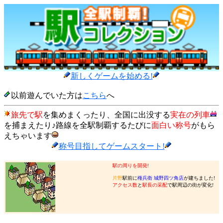
新しくゲームを始める!
以前遊んでいた方は
こちら
へ
旅先で駅
を集めまくったり、全国に出没する
実在の列車
を捕まえたり♪路線を全駅制覇するたびに
面白い称号
がもら
えちゃいます
称号目指してゲームスタート!
駅の周りを開発!
片野
駅前に
権兵衛 城野四ツ角店
が建ちました!
アクセス数
と
駅長の采配
で駅周辺の街が変化!