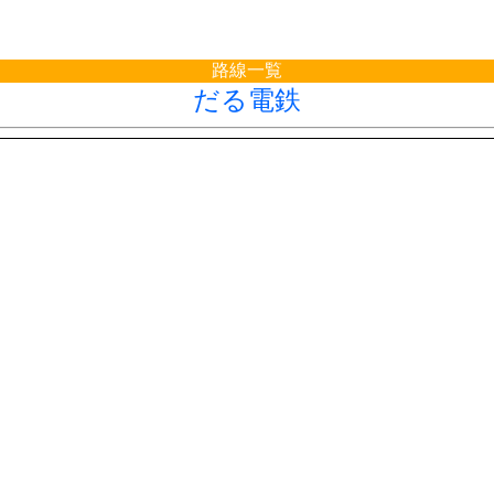
路線一覧
だる電鉄