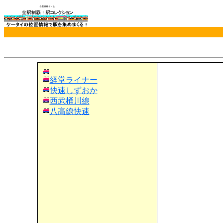
経堂ライナー
快速しずおか
西武桶川線
八高線快速