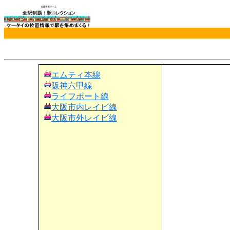
エムティ本線
阪神六甲線
ライフポート線
大阪市内レイビ線
大阪市外レイビ線