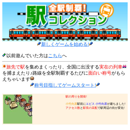
新しくゲームを始める!
以前遊んでいた方は
こちら
へ
旅先で駅
を集めまくったり、全国に出没する
実在の列車
を捕まえたり♪路線を全駅制覇するたびに
面白い称号
がもら
えちゃいます
称号目指してゲームスタート!
駅の周りを開発!
小竹向原
駅前に
エビス 小竹向原
が建ちました!
アクセス数
と
駅長の采配
で駅周辺の街が変化!