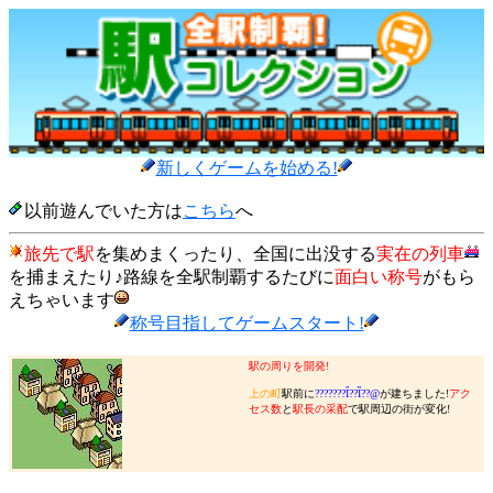
新しくゲームを始める!
以前遊んでいた方は
こちら
へ
旅先で駅
を集めまくったり、全国に出没する
実在の列車
を捕まえたり♪路線を全駅制覇するたびに
面白い称号
がもら
えちゃいます
称号目指してゲームスタート!
駅の周りを開発!
上の町
駅前に
???????Ȋ??Ȉ??@
が建ちました!
アク
セス数
と
駅長の采配
で駅周辺の街が変化!