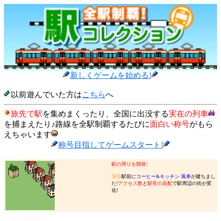
新しくゲームを始める!
以前遊んでいた方は
こちら
へ
旅先で駅
を集めまくったり、全国に出没する
実在の列車
を捕まえたり♪路線を全駅制覇するたびに
面白い称号
がもら
えちゃいます
称号目指してゲームスタート!
駅の周りを開発!
深谷
駅前に
コーヒー&キッチン 風車
が建ちまし
た!
アクセス数
と
駅長の采配
で駅周辺の街が変
化!