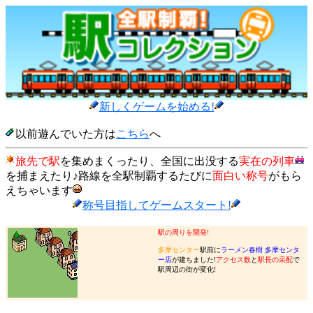
新しくゲームを始める!
以前遊んでいた方は
こちら
へ
旅先で駅
を集めまくったり、全国に出没する
実在の列車
を捕まえたり♪路線を全駅制覇するたびに
面白い称号
がもら
えちゃいます
称号目指してゲームスタート!
駅の周りを開発!
多摩センター
駅前に
ラーメン春樹 多摩センタ
ー店
が建ちました!
アクセス数
と
駅長の采配
で
駅周辺の街が変化!