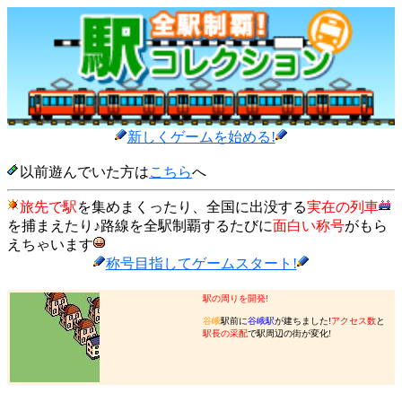
新しくゲームを始める!
以前遊んでいた方は
こちら
へ
旅先で駅
を集めまくったり、全国に出没する
実在の列車
を捕まえたり♪路線を全駅制覇するたびに
面白い称号
がもら
えちゃいます
称号目指してゲームスタート!
駅の周りを開発!
谷峨
駅前に
谷峨駅
が建ちました!
アクセス数
と
駅長の采配
で駅周辺の街が変化!