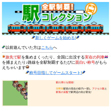
新しくゲームを始める!
以前遊んでいた方は
こちら
へ
旅先で駅
を集めまくったり、全国に出没する
実在の列車
を捕まえたり♪路線を全駅制覇するたびに
面白い称号
がもら
えちゃいます
称号目指してゲームスタート!
駅の周りを開発!
御幣島
駅前の現在の様子(一部)。
アクセス数
と
駅長の采配
で駅周辺の街が変化!