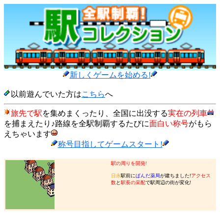
新しくゲームを始める!
以前遊んでいた方は
こちら
へ
旅先で駅
を集めまくったり、全国に出没する
実在の列車
を捕まえたり♪路線を全駅制覇するたびに
面白い称号
がもら
えちゃいます
称号目指してゲームスタート!
駅の周りを開発!
日永
駅前に
ぱんだ薬局
が建ちました!
アクセス
数
と
駅長の采配
で駅周辺の街が変化!