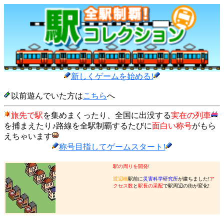
新しくゲームを始める!
以前遊んでいた方は
こちら
へ
旅先で駅
を集めまくったり、全国に出没する
実在の列車
を捕まえたり♪路線を全駅制覇するたびに
面白い称号
がもら
えちゃいます
称号目指してゲームスタート!
駅の周りを開発!
渡辺橋
駅前に
災害科学研究所
が建ちました!
ア
クセス数
と
駅長の采配
で駅周辺の街が変化!