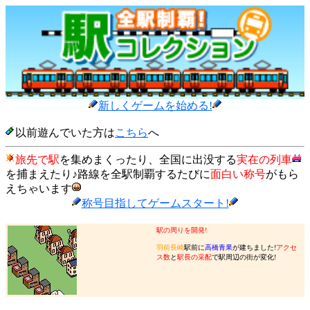
新しくゲームを始める!
以前遊んでいた方は
こちら
へ
旅先で駅
を集めまくったり、全国に出没する
実在の列車
を捕まえたり♪路線を全駅制覇するたびに
面白い称号
がもら
えちゃいます
称号目指してゲームスタート!
駅の周りを開発!
羽前長崎
駅前に
高橋青果
が建ちました!
アクセ
ス数
と
駅長の采配
で駅周辺の街が変化!