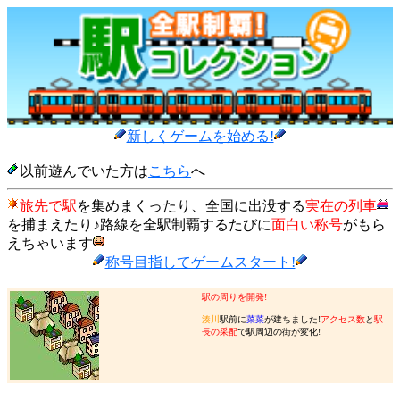
新しくゲームを始める!
以前遊んでいた方は
こちら
へ
旅先で駅
を集めまくったり、全国に出没する
実在の列車
を捕まえたり♪路線を全駅制覇するたびに
面白い称号
がもら
えちゃいます
称号目指してゲームスタート!
駅の周りを開発!
湊川
駅前に
菜菜
が建ちました!
アクセス数
と
駅
長の采配
で駅周辺の街が変化!