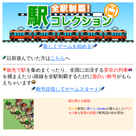
新しくゲームを始める!
以前遊んでいた方は
こちら
へ
旅先で駅
を集めまくったり、全国に出没する
実在の列車
を捕まえたり♪路線を全駅制覇するたびに
面白い称号
がもら
えちゃいます
称号目指してゲームスタート!
駅の周りを開発!
西大橋
駅前に
孫べぇ shuraku
が建ちました!
アク
セス数
と
駅長の采配
で駅周辺の街が変化!