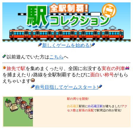
新しくゲームを始める!
以前遊んでいた方は
こちら
へ
旅先で駅
を集めまくったり、全国に出没する
実在の列車
を捕まえたり♪路線を全駅制覇するたびに
面白い称号
がもら
えちゃいます
称号目指してゲームスタート!
駅の周りを開発!
白石蔵王
駅前に
白石蔵王駅
が建ちました!
アク
セス数
と
駅長の采配
で駅周辺の街が変化!