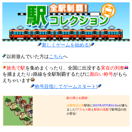
新しくゲームを始める!
以前遊んでいた方は
こちら
へ
旅先で駅
を集めまくったり、全国に出没する
実在の列車
を捕まえたり♪路線を全駅制覇するたびに
面白い称号
がもら
えちゃいます
称号目指してゲームスタート!
駅の周りを開発!
須磨海浜公園
駅前に
RISTRATTORIA filo
が建ち
ました!
アクセス数
と
駅長の采配
で駅周辺の街
が変化!