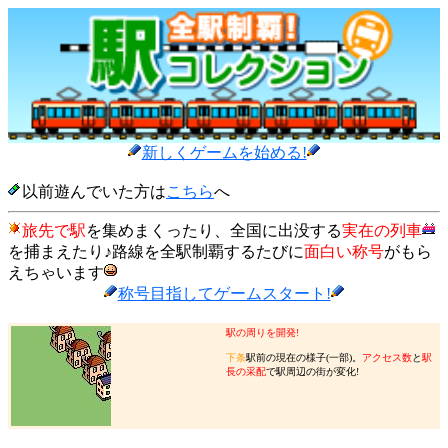
新しくゲームを始める!
以前遊んでいた方は
こちら
へ
旅先で駅
を集めまくったり、全国に出没する
実在の列車
を捕まえたり♪路線を全駅制覇するたびに
面白い称号
がもら
えちゃいます
称号目指してゲームスタート!
駅の周りを開発!
下条
駅前の現在の様子(一部)。
アクセス数
と
駅
長の采配
で駅周辺の街が変化!