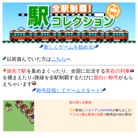
新しくゲームを始める!
以前遊んでいた方は
こちら
へ
旅先で駅
を集めまくったり、全国に出没する
実在の列車
を捕まえたり♪路線を全駅制覇するたびに
面白い称号
がもら
えちゃいます
称号目指してゲームスタート!
駅の周りを開発!
京橋
駅前に
イタリアンSASUKE
が建ちました!
アクセス数
と
駅長の采配
で駅周辺の街が変化!