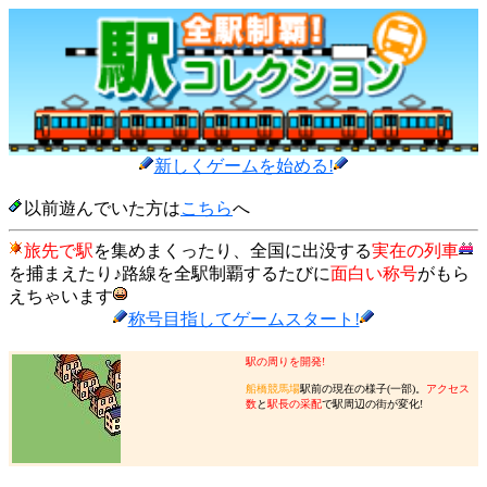
新しくゲームを始める!
以前遊んでいた方は
こちら
へ
旅先で駅
を集めまくったり、全国に出没する
実在の列車
を捕まえたり♪路線を全駅制覇するたびに
面白い称号
がもら
えちゃいます
称号目指してゲームスタート!
駅の周りを開発!
船橋競馬場
駅前の現在の様子(一部)。
アクセス
数
と
駅長の采配
で駅周辺の街が変化!