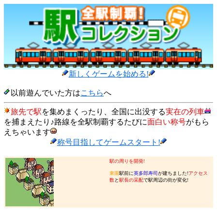
新しくゲームを始める!
以前遊んでいた方は
こちら
へ
旅先で駅
を集めまくったり、全国に出没する
実在の列車
を捕まえたり♪路線を全駅制覇するたびに
面白い称号
がもら
えちゃいます
称号目指してゲームスタート!
駅の周りを開発!
東園
駅前に
英多郎寿司
が建ちました!
アクセス
数
と
駅長の采配
で駅周辺の街が変化!