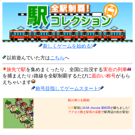
新しくゲームを始める!
以前遊んでいた方は
こちら
へ
旅先で駅
を集めまくったり、全国に出没する
実在の列車
を捕まえたり♪路線を全駅制覇するたびに
面白い称号
がもら
えちゃいます
称号目指してゲームスタート!
駅の周りを開発!
松田
駅前に
BAR chocolat 新松田
が建ちました!
アクセス数
と
駅長の采配
で駅周辺の街が変化!