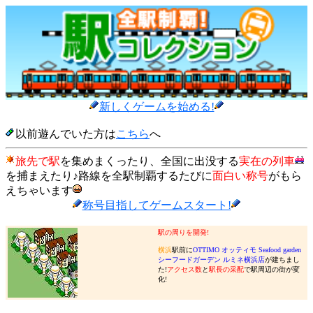
新しくゲームを始める!
以前遊んでいた方は
こちら
へ
旅先で駅
を集めまくったり、全国に出没する
実在の列車
を捕まえたり♪路線を全駅制覇するたびに
面白い称号
がもら
えちゃいます
称号目指してゲームスタート!
駅の周りを開発!
横浜
駅前に
OTTIMO オッティモ Seafood garden
シーフードガーデン ルミネ横浜店
が建ちまし
た!
アクセス数
と
駅長の采配
で駅周辺の街が変
化!