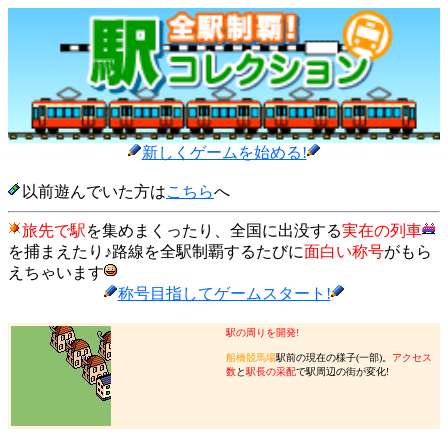
新しくゲームを始める!
以前遊んでいた方は
こちら
へ
旅先で駅
を集めまくったり、全国に出没する
実在の列車
を捕まえたり♪路線を全駅制覇するたびに
面白い称号
がもら
えちゃいます
称号目指してゲームスタート!
駅の周りを開発!
船橋競馬場
駅前の現在の様子(一部)。
アクセス
数
と
駅長の采配
で駅周辺の街が変化!