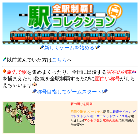
新しくゲームを始める!
以前遊んでいた方は
こちら
へ
旅先で駅
を集めまくったり、全国に出没する
実在の列車
を捕まえたり♪路線を全駅制覇するたびに
面白い称号
がもら
えちゃいます
称号目指してゲームスタート!
駅の周りを開発!
羽田空港第1ターミナル
駅前に
銀座ライオン ビ
ヤレストラン 羽田マーケットプレイス店
が建
ちました!
アクセス数
と
駅長の采配
で駅周辺の
街が変化!