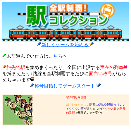
新しくゲームを始める!
以前遊んでいた方は
こちら
へ
旅先で駅
を集めまくったり、全国に出没する
実在の列車
を捕まえたり♪路線を全駅制覇するたびに
面白い称号
がもら
えちゃいます
称号目指してゲームスタート!
駅の周りを開発!
越谷レイクタウン
駅前に
伊吹や製麺 イオンレ
イクタウン店
が建ちました!
アクセス数
と
駅長
の采配
で駅周辺の街が変化!