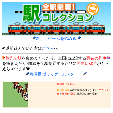
新しくゲームを始める!
以前遊んでいた方は
こちら
へ
旅先で駅
を集めまくったり、全国に出没する
実在の列車
を捕まえたり♪路線を全駅制覇するたびに
面白い称号
がもら
えちゃいます
称号目指してゲームスタート!
駅の周りを開発!
船橋競馬場
駅前の現在の様子(一部)。
アクセス
数
と
駅長の采配
で駅周辺の街が変化!