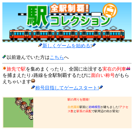
新しくゲームを始める!
以前遊んでいた方は
こちら
へ
旅先で駅
を集めまくったり、全国に出没する
実在の列車
を捕まえたり♪路線を全駅制覇するたびに
面白い称号
がもら
えちゃいます
称号目指してゲームスタート!
駅の周りを開発!
自然園前
駅前に
岩崎模型
が建ちました!
アクセ
ス数
と
駅長の采配
で駅周辺の街が変化!